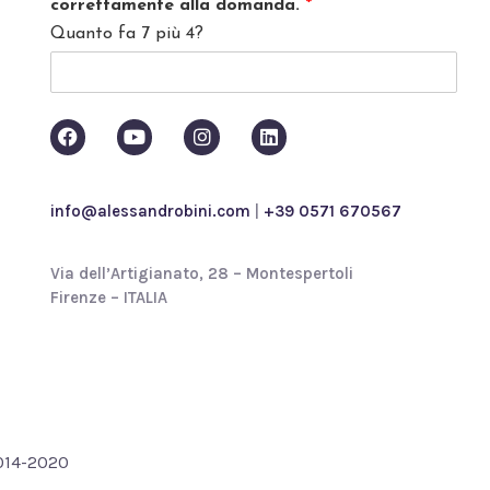
correttamente alla domanda.
*
c
Quanto fa 7 più 4?
y
p
o
l
i
c
y
*
info@alessandrobini.com
|
+39 0571 670567
Via dell’Artigianato, 28 – Montespertoli
Firenze – ITALIA
2014-2020