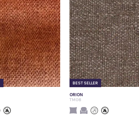
R
BEST SELLER
ORION
TM08