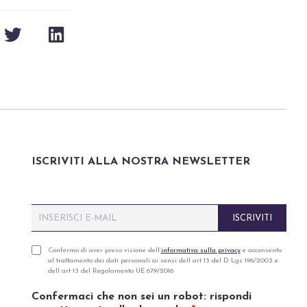
ISCRIVITI ALLA NOSTRA NEWSLETTER
E
ISCRIVITI
m
a
i
P
Confermo di aver preso visione dell’
informativa sulla privacy
e acconsento
al trattamento dei dati personali ai sensi dell art 13 del D Lgs 196/2003 e
l
r
dell art 13 del Regolamento UE 679/2016.
*
i
v
Confermaci che non sei un robot: rispondi
a