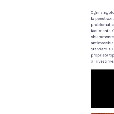
Ogni singolo 
la penetrazi
problematich
facilmente. 
chiaramente 
antimacchia.
standard su 
proprietà tip
di rivestime