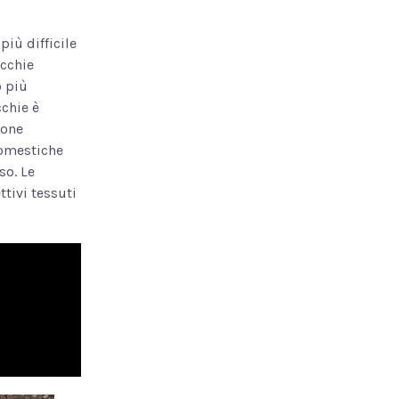
più difficile
acchie
o più
cchie è
ione
domestiche
so. Le
ttivi tessuti