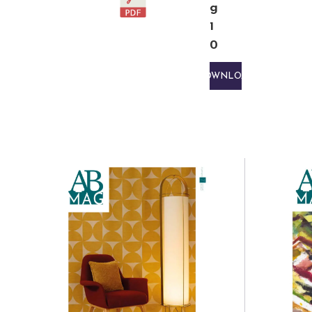
g
1
0
DOWNLOAD