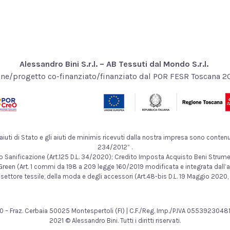
Alessandro Bini S.r.l. – AB Tessuti dal Mondo S.r.l.
ne/progetto co-finanziato/finanziato dal POR FESR Toscana 
uti di Stato e gli aiuti de minimis ricevuti dalla nostra impresa sono contenuti 
234/2012” .
edito Sanificazione (Art.125 D.L. 34/2020); Credito Imposta Acquisto Beni Stru
reen (Art. 1 commi da 198 a 209 legge 160/2019 modificata e integrata dall’a
settore tessile, della moda e degli accessori (Art.48-bis D.L. 19 Maggio 2020, 
to 30 – Fraz. Cerbaia 50025 Montespertoli (FI) | C.F./Reg. Imp./P.IVA 05539230
2021 © Alessandro Bini. Tutti i diritti riservati.