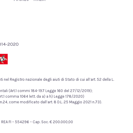
2014-2020
nel Registro nazionale degli aiuti di Stato di cui all’art. 52 della L.
mentali (Art.1 commi 184-197 Legge 160 del 27/12/2019);
rt.1 comma 1064 lett. da a) a h) Legge 178/2020)
n.24, come modificato dall’art. 8 D.L. 25 Maggio 2021 n.73).
481 REA FI – 554296 – Cap. Soc. € 200.000,00