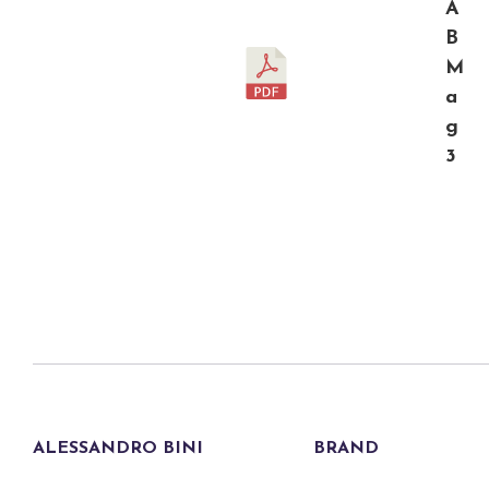
A
B
M
a
g
3
ALESSANDRO BINI
BRAND