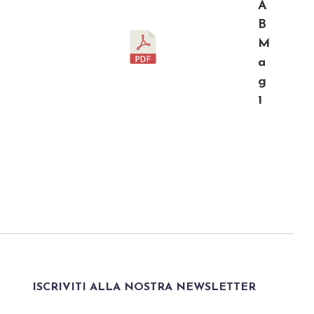
A
B
M
a
g
1
ISCRIVITI ALLA NOSTRA NEWSLETTER