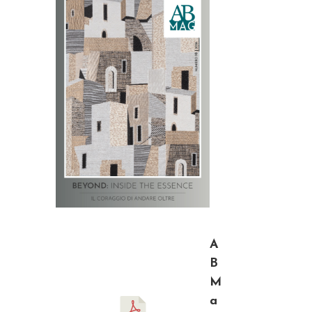
A
B
M
a