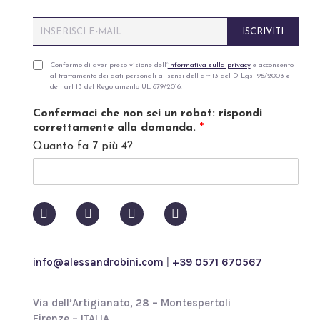
E
ISCRIVITI
m
a
i
P
Confermo di aver preso visione dell’
informativa sulla privacy
e acconsento
al trattamento dei dati personali ai sensi dell art 13 del D Lgs 196/2003 e
l
r
dell art 13 del Regolamento UE 679/2016.
*
i
v
Confermaci che non sei un robot: rispondi
a
correttamente alla domanda.
*
c
Quanto fa 7 più 4?
y
p
o
l
i
c
y
*
info@alessandrobini.com
|
+39 0571 670567
Via dell’Artigianato, 28 – Montespertoli
Firenze – ITALIA