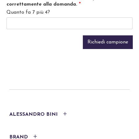
correttamente alla domanda.
*
p
o
Quanto fa 7 più 4?
l
i
c
y
Richiedi campione
*
ALESSANDRO BINI
BRAND