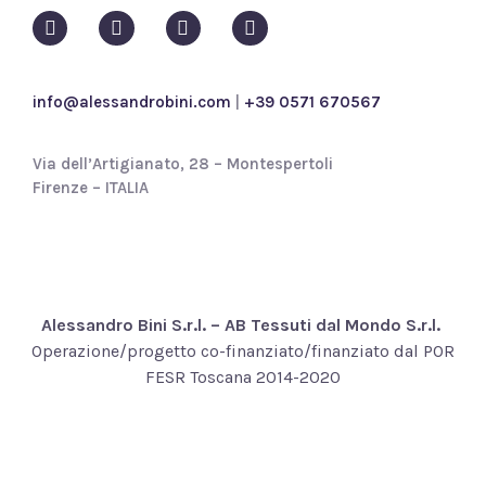
l
i
c
y
*
info@alessandrobini.com
|
+39 0571 670567
Via dell’Artigianato, 28 – Montespertoli
Firenze – ITALIA
Alessandro Bini S.r.l. – AB Tessuti dal Mondo S.r.l.
Operazione/progetto co-finanziato/finanziato dal POR
FESR Toscana 2014-2020