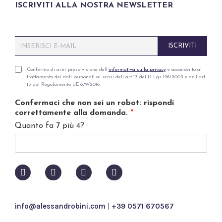
ISCRIVITI ALLA NOSTRA NEWSLETTER
E
ISCRIVITI
m
a
i
P
Confermo di aver preso visione dell’
informativa sulla privacy
e acconsento al
trattamento dei dati personali ai sensi dell art 13 del D Lgs 196/2003 e dell art
l
r
13 del Regolamento UE 679/2016.
*
i
v
Confermaci che non sei un robot: rispondi
a
correttamente alla domanda.
*
c
Quanto fa 7 più 4?
y
p
o
l
i
c
y
*
info@alessandrobini.com
|
+39 0571 670567