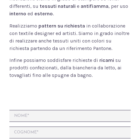
differenti, su
tessuti naturali
e
antifiamma
, per uso
interno
ed
esterno
.
Realizziamo
pattern su richiesta
in collaborazione
con textile designer ed artisti. Siamo in grado inoltre
di realizzare anche tessuti uniti con colori su
richiesta partendo da un riferimento Pantone.
Infine possiamo soddisfare richieste di
ricami
su
prodotti confezionati, dalla biancheria da letto, ai
tovagliati fino alle spugne da bagno.
N
o
N
m
o
e
m
*
e