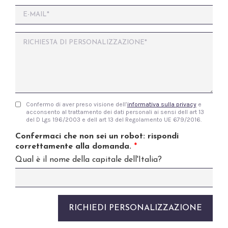
C
o
E
g
m
n
a
o
M
i
m
e
e
l
s
*
s
a
g
g
Confermo di aver preso visione dell’
informativa sulla privacy
e
C
i
acconsento al trattamento dei dati personali ai sensi dell art 13
a
o
del D Lgs 196/2003 e dell art 13 del Regolamento UE 679/2016.
s
*
e
Confermaci che non sei un robot: rispondi
l
correttamente alla domanda.
*
l
Qual è il nome della capitale dell'Italia?
e
d
i
S
p
RICHIEDI PERSONALIZZAZIONE
u
n