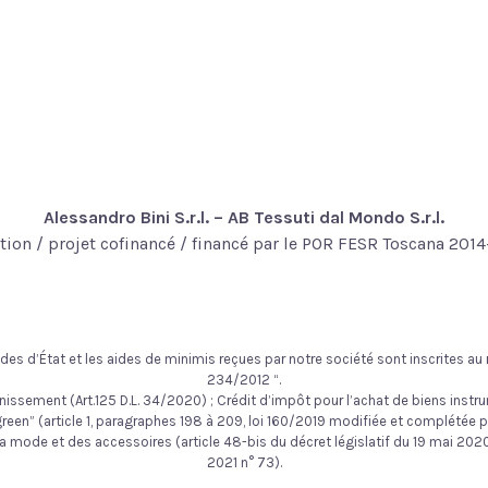
Alessandro Bini S.r.l. – AB Tessuti dal Mondo S.r.l.
tion / projet cofinancé / financé par le POR FESR Toscana 201
des d’État et les aides de minimis reçues par notre société sont inscrites au r
234/2012 “.
nissement (Art.125 D.L. 34/2020) ; Crédit d’impôt pour l’achat de biens instru
en” (article 1, paragraphes 198 à 209, loi 160/2019 modifiée et complétée par 
la mode et des accessoires (article 48-bis du décret législatif du 19 mai 2020, 
2021 n° 73).