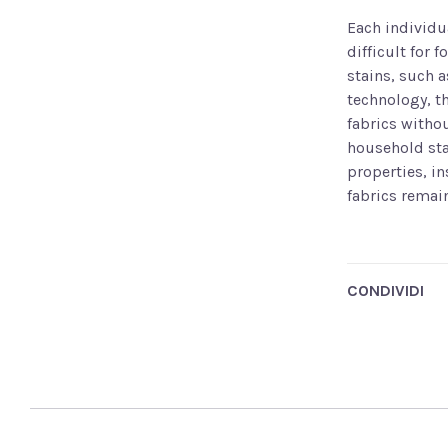
Each individua
difficult for 
stains, such 
technology, th
fabrics witho
household sta
properties, in
fabrics remai
CONDIVIDI