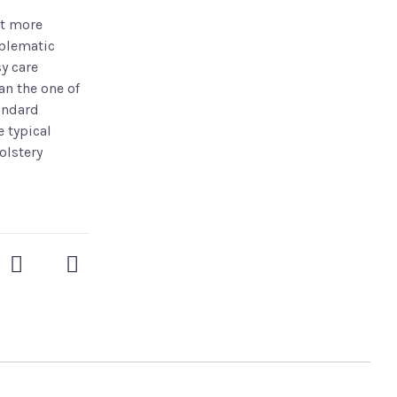
it more
oblematic
y care
an the one of
tandard
 typical
olstery