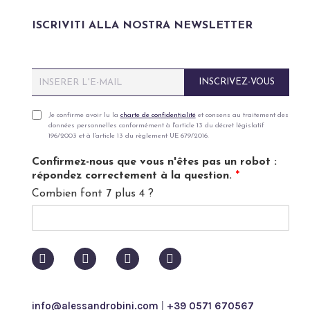
ISCRIVITI ALLA NOSTRA NEWSLETTER
E
INSCRIVEZ-VOUS
m
a
i
P
Je confirme avoir lu la
charte de confidentialité
et consens au traitement des
données personnelles conformément à l'article 13 du décret législatif
l
r
196/2003 et à l'article 13 du règlement UE 679/2016.
*
i
v
Confirmez-nous que vous n'êtes pas un robot :
a
répondez correctement à la question.
*
c
Combien font 7 plus 4 ?
y
p
o
l
i
c
y
*
info@alessandrobini.com
|
+39 0571 670567