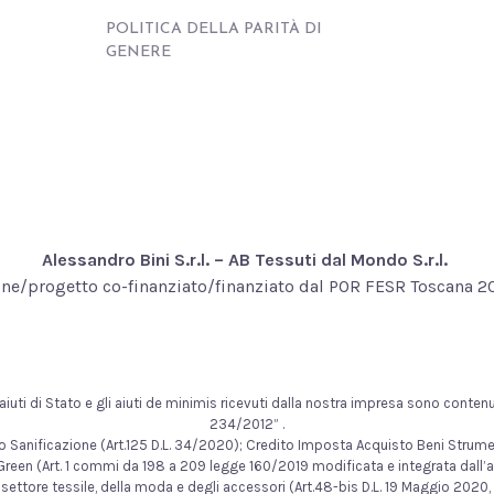
POLITICA DELLA PARITÀ DI
GENERE
Alessandro Bini S.r.l. – AB Tessuti dal Mondo S.r.l.
ne/progetto co-finanziato/finanziato dal POR FESR Toscana 
uti di Stato e gli aiuti de minimis ricevuti dalla nostra impresa sono contenuti 
234/2012” .
edito Sanificazione (Art.125 D.L. 34/2020); Credito Imposta Acquisto Beni Stru
reen (Art. 1 commi da 198 a 209 legge 160/2019 modificata e integrata dall’a
settore tessile, della moda e degli accessori (Art.48-bis D.L. 19 Maggio 2020, 