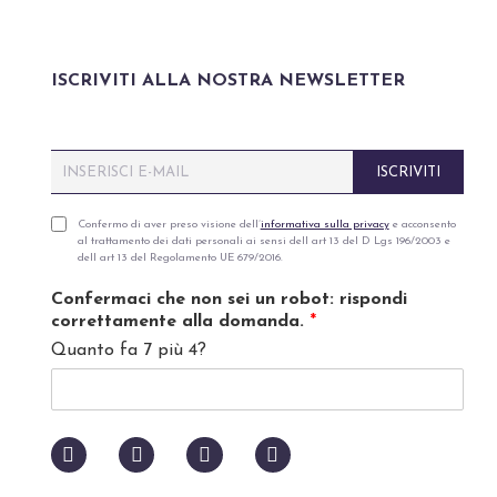
ISCRIVITI ALLA NOSTRA NEWSLETTER
E
ISCRIVITI
m
a
i
P
Confermo di aver preso visione dell’
informativa sulla privacy
e acconsento
al trattamento dei dati personali ai sensi dell art 13 del D Lgs 196/2003 e
l
r
dell art 13 del Regolamento UE 679/2016.
*
i
v
Confermaci che non sei un robot: rispondi
a
correttamente alla domanda.
*
c
Quanto fa 7 più 4?
y
p
o
l
i
c
y