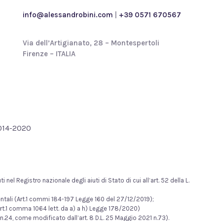
*
info@alessandrobini.com
|
+39 0571 670567
Via dell’Artigianato, 28 – Montespertoli
Firenze – ITALIA
2014-2020
nel Registro nazionale degli aiuti di Stato di cui all’art. 52 della L.
mentali (Art.1 commi 184-197 Legge 160 del 27/12/2019);
rt.1 comma 1064 lett. da a) a h) Legge 178/2020)
n.24, come modificato dall’art. 8 D.L. 25 Maggio 2021 n.73).