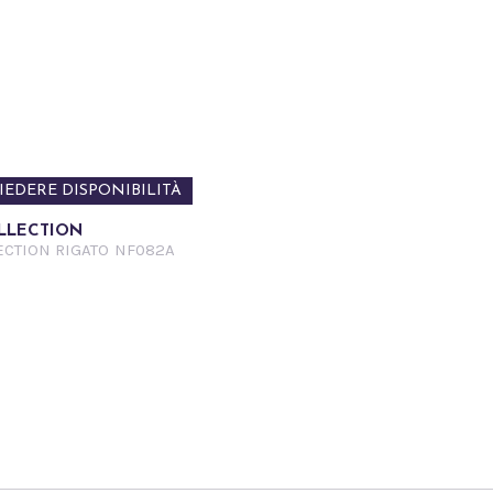
IEDERE DISPONIBILITÀ
LLECTION
CTION RIGATO
NF082A