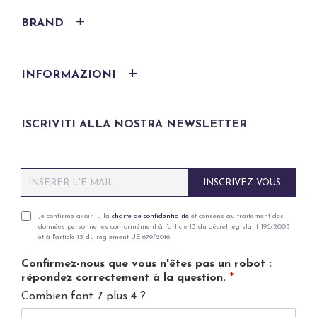
BRAND
INFORMAZIONI
ISCRIVITI ALLA NOSTRA NEWSLETTER
E
INSCRIVEZ-VOUS
m
a
i
P
Je confirme avoir lu la
charte de confidentialité
et consens au traitement des
données personnelles conformément à l'article 13 du décret législatif 196/2003
l
r
et à l'article 13 du règlement UE 679/2016.
*
i
v
Confirmez-nous que vous n'êtes pas un robot :
a
répondez correctement à la question.
*
c
Combien font 7 plus 4 ?
y
p