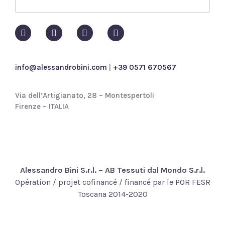
o
l
i
c
y
*
info@alessandrobini.com
|
+39 0571 670567
Via dell’Artigianato, 28 – Montespertoli
Firenze – ITALIA
Alessandro Bini S.r.l. – AB Tessuti dal Mondo S.r.l.
Opération / projet cofinancé / financé par le POR FESR
Toscana 2014-2020