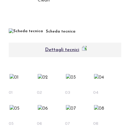
Scheda tecnica
Dettagli tecnici
01
02
03
04
05
06
07
08