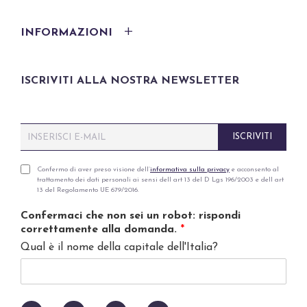
INFORMAZIONI
ISCRIVITI ALLA NOSTRA NEWSLETTER
E
ISCRIVITI
m
a
i
P
Confermo di aver preso visione dell’
informativa sulla privacy
e acconsento al
trattamento dei dati personali ai sensi dell art 13 del D Lgs 196/2003 e dell art
l
r
13 del Regolamento UE 679/2016.
*
i
v
Confermaci che non sei un robot: rispondi
a
correttamente alla domanda.
*
c
Qual è il nome della capitale dell'Italia?
y
p
o
l