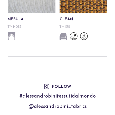
NEBULA
CLEAN
TMH015
TM159
FOLLOW
#alessandrobinitessutidalmondo
@alessandrobini_fabrics