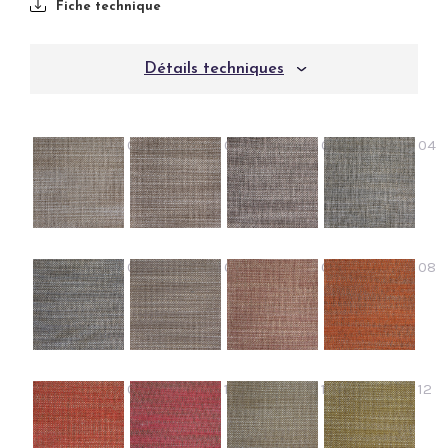
Fiche technique
Détails techniques
01
02
03
04
05
06
07
08
09
10
11
12