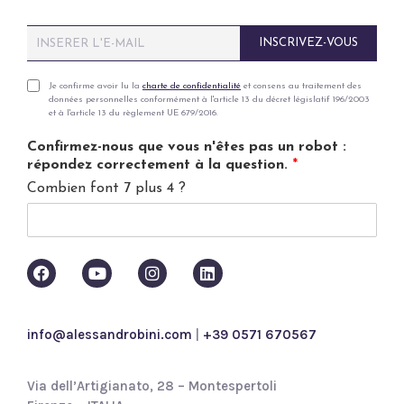
E
INSCRIVEZ-VOUS
m
a
i
P
Je confirme avoir lu la
charte de confidentialité
et consens au traitement des
données personnelles conformément à l'article 13 du décret législatif 196/2003
l
r
et à l'article 13 du règlement UE 679/2016.
*
i
v
Confirmez-nous que vous n'êtes pas un robot :
a
répondez correctement à la question.
*
c
Combien font 7 plus 4 ?
y
p
o
l
i
c
y
*
info@alessandrobini.com
|
+39 0571 670567
Via dell’Artigianato, 28 – Montespertoli