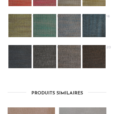
13
14
15
16
17
18
19
20
PRODUITS SIMILAIRES