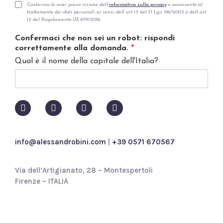
i
P
Confermo di aver preso visione dell’
informativa sulla privacy
e acconsento al
trattamento dei dati personali ai sensi dell art 13 del D Lgs 196/2003 e dell art
l
r
13 del Regolamento UE 679/2016.
*
i
v
Confermaci che non sei un robot: rispondi
a
correttamente alla domanda.
*
c
Qual è il nome della capitale dell'Italia?
y
p
o
l
i
c
y
*
info@alessandrobini.com
|
+39 0571 670567
Via dell’Artigianato, 28 – Montespertoli
Firenze – ITALIA