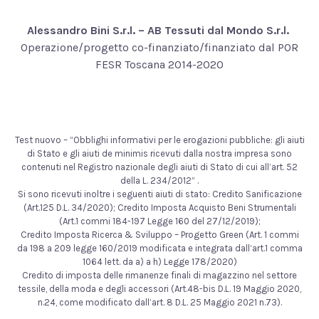
Alessandro Bini S.r.l. – AB Tessuti dal Mondo S.r.l.
Operazione/progetto co-finanziato/finanziato dal POR
FESR Toscana 2014-2020
Test nuovo – “Obblighi informativi per le erogazioni pubbliche: gli aiuti
di Stato e gli aiuti de minimis ricevuti dalla nostra impresa sono
contenuti nel Registro nazionale degli aiuti di Stato di cui all’art. 52
della L. 234/2012” .
Si sono ricevuti inoltre i seguenti aiuti di stato: Credito Sanificazione
(Art.125 D.L. 34/2020); Credito Imposta Acquisto Beni Strumentali
(Art.1 commi 184-197 Legge 160 del 27/12/2019);
Credito Imposta Ricerca & Sviluppo – Progetto Green (Art. 1 commi
da 198 a 209 legge 160/2019 modificata e integrata dall’art.1 comma
1064 lett. da a) a h) Legge 178/2020)
Credito di imposta delle rimanenze finali di magazzino nel settore
tessile, della moda e degli accessori (Art.48-bis D.L. 19 Maggio 2020,
n.24, come modificato dall’art. 8 D.L. 25 Maggio 2021 n.73).