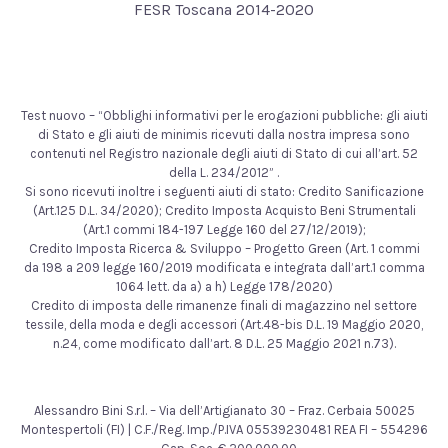
FESR Toscana 2014-2020
Test nuovo – “Obblighi informativi per le erogazioni pubbliche: gli aiuti
di Stato e gli aiuti de minimis ricevuti dalla nostra impresa sono
contenuti nel Registro nazionale degli aiuti di Stato di cui all’art. 52
della L. 234/2012” .
Si sono ricevuti inoltre i seguenti aiuti di stato: Credito Sanificazione
(Art.125 D.L. 34/2020); Credito Imposta Acquisto Beni Strumentali
(Art.1 commi 184-197 Legge 160 del 27/12/2019);
Credito Imposta Ricerca & Sviluppo – Progetto Green (Art. 1 commi
da 198 a 209 legge 160/2019 modificata e integrata dall’art.1 comma
1064 lett. da a) a h) Legge 178/2020)
Credito di imposta delle rimanenze finali di magazzino nel settore
tessile, della moda e degli accessori (Art.48-bis D.L. 19 Maggio 2020,
n.24, come modificato dall’art. 8 D.L. 25 Maggio 2021 n.73).
Alessandro Bini S.r.l. – Via dell’Artigianato 30 – Fraz. Cerbaia 50025
Montespertoli (FI) | C.F./Reg. Imp./P.IVA 05539230481 REA FI – 554296