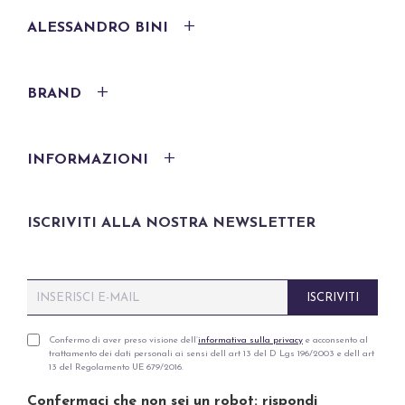
ALESSANDRO BINI
BRAND
INFORMAZIONI
ISCRIVITI ALLA NOSTRA NEWSLETTER
E
ISCRIVITI
m
a
i
P
Confermo di aver preso visione dell’
informativa sulla privacy
e acconsento al
trattamento dei dati personali ai sensi dell art 13 del D Lgs 196/2003 e dell art
l
r
13 del Regolamento UE 679/2016.
*
i
v
Confermaci che non sei un robot: rispondi