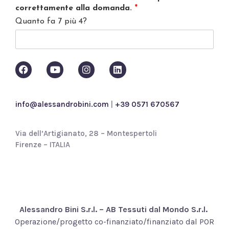
a
correttamente alla domanda.
*
c
Quanto fa 7 più 4?
y
p
o
l
i
c
y
*
info@alessandrobini.com
|
+39 0571 670567
Via dell’Artigianato, 28 – Montespertoli
Firenze – ITALIA
Alessandro Bini S.r.l. – AB Tessuti dal Mondo S.r.l.
Operazione/progetto co-finanziato/finanziato dal POR