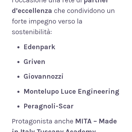
l’occasione una rete di
partner
d’eccellenza
che condividono un
forte impegno verso la
sostenibilità:
Edenpark
Griven
Giovannozzi
Montelupo Luce Engineering
Peragnoli-Scar
Protagonista anche
MITA – Made
in Italy Tuscany Academy
,