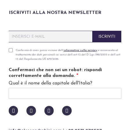
ISCRIVITI ALLA NOSTRA NEWSLETTER
E
ISCRIVITI
m
a
i
P
Confermo di aver preso visione dell’
informativa sulla privacy
e acconsento al
trattamento dei dati personali ai sensi dell art 13 del D Lgs 196/2003 e dell art
l
r
13 del Regolamento UE 679/2016.
*
i
v
Confermaci che non sei un robot: rispondi
a
correttamente alla domanda.
*
c
Qual è il nome della capitale dell'Italia?
y
p
o
l
i
c
y
*