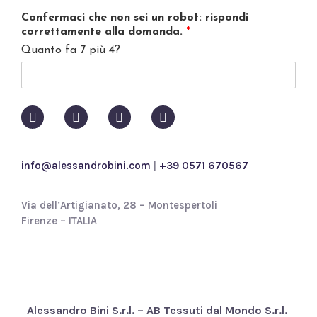
v
Confermaci che non sei un robot: rispondi
a
correttamente alla domanda.
*
c
Quanto fa 7 più 4?
y
p
o
l
i
c
y
*
info@alessandrobini.com
|
+39 0571 670567
Via dell’Artigianato, 28 – Montespertoli
Firenze – ITALIA
Alessandro Bini S.r.l. – AB Tessuti dal Mondo S.r.l.