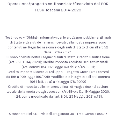
Operazione/progetto co-finanziato/finanziato dal POR
FESR Toscana 2014-2020
Test nuovo – “Obblighi informativi per le erogazioni pubbliche: gli aiuti
di Stato e gli aiuti de minimis ricevuti dalla nostra impresa sono
contenuti nel Registro nazionale degli aiuti di Stato di cui all’art. 52
della L. 234/2012” .
Si sono ricevuti inoltre i seguenti aiuti di stato: Credito Sanificazione
(Art.125 D.L. 34/2020); Credito Imposta Acquisto Beni Strumentali
(Art.1 commi 184-197 Legge 160 del 27/12/2019);
Credito Imposta Ricerca & Sviluppo – Progetto Green (Art. 1 commi
da 198 a 209 legge 160/2019 modificata e integrata dall’art.1 comma
1064 lett. da a) a h) Legge 178/2020)
Credito di imposta delle rimanenze finali di magazzino nel settore
tessile, della moda e degli accessori (Art.48-bis D.L. 19 Maggio 2020,
n.24, come modificato dall’art. 8 D.L. 25 Maggio 2021 n.73).
Alessandro Bini S.r.l. – Via dell’Artigianato 30 – Fraz. Cerbaia 50025