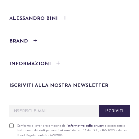
ALESSANDRO BINI
BRAND
INFORMAZIONI
ISCRIVITI ALLA NOSTRA NEWSLETTER
E
ISCRIVITI
m
a
i
P
Confermo di aver preso visione dell’
informativa sulla privacy
e acconsento al
trattamento dei dati personali ai sensi dell art 13 del D Lgs 196/2003 e dell art
l
r
13 del Regolamento UE 679/2016.
*
i