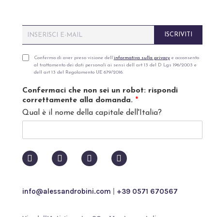
E
ISCRIVITI
m
a
i
P
Confermo di aver preso visione dell’
informativa sulla privacy
e acconsento
al trattamento dei dati personali ai sensi dell art 13 del D Lgs 196/2003 e
l
r
dell art 13 del Regolamento UE 679/2016.
*
i
v
Confermaci che non sei un robot: rispondi
a
correttamente alla domanda.
*
c
Qual è il nome della capitale dell'Italia?
y
p
o
l
i
c
y
*
info@alessandrobini.com
|
+39 0571 670567