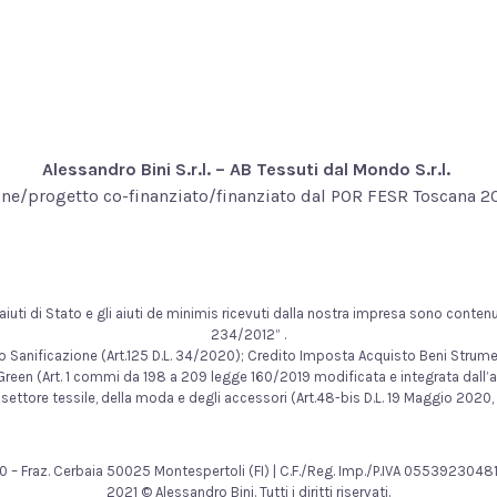
Alessandro Bini S.r.l. – AB Tessuti dal Mondo S.r.l.
ne/progetto co-finanziato/finanziato dal POR FESR Toscana 
uti di Stato e gli aiuti de minimis ricevuti dalla nostra impresa sono contenuti 
234/2012” .
edito Sanificazione (Art.125 D.L. 34/2020); Credito Imposta Acquisto Beni Stru
reen (Art. 1 commi da 198 a 209 legge 160/2019 modificata e integrata dall’a
settore tessile, della moda e degli accessori (Art.48-bis D.L. 19 Maggio 2020, 
to 30 – Fraz. Cerbaia 50025 Montespertoli (FI) | C.F./Reg. Imp./P.IVA 05539230
2021 © Alessandro Bini. Tutti i diritti riservati.