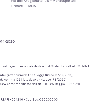
Via dell’Artigianato, 28 – Montespertoli
Firenze – ITALIA
2014-2020
nel Registro nazionale degli aiuti di Stato di cui all’art. 52 della L.
mentali (Art.1 commi 184-197 Legge 160 del 27/12/2019);
rt.1 comma 1064 lett. da a) a h) Legge 178/2020)
n.24, come modificato dall’art. 8 D.L. 25 Maggio 2021 n.73).
481 REA FI – 554296 – Cap. Soc. € 200.000,00