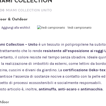
IAMI COLLECTION
06
MIAMI COLLECTION UNITO
door & Outdoor
Aggiungi alla wishlist
Vedi campionario
mi Collection – Unito
è un tessuto in polipropilene ha subito
trattamento che lo rende
resistente all’esposizione ai raggi 
pertanto, il colore resiste nel tempo senza sbiadire. Ideale qui
 la realizzazione di imbottiti da esterni, come lettini da bord
cina, cuscini e divani da giardino. La
certificazione Oeko-tex
antisce l’assenza di sostanze nocive a contatto con la pelle ed 
petto di processi ecosostenibili e socialmente responsabili.
sto articolo è, inoltre,
antimuffa
,
anti-acaro
e
antimacchia
.