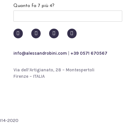
c
Quanto fa 7 più 4?
y
p
o
l
i
c
y
*
info@alessandrobini.com
|
+39 0571 670567
Via dell’Artigianato, 28 – Montespertoli
Firenze – ITALIA
2014-2020