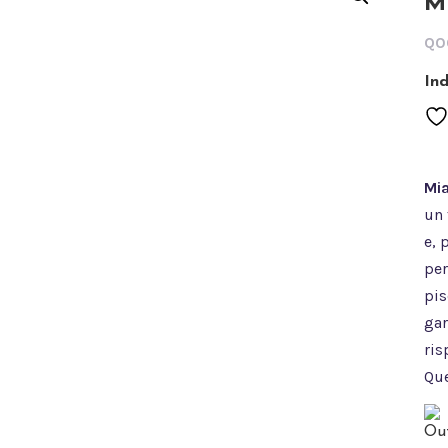
M
Q0
In
Mia
un 
e, 
per
pis
gar
ris
Que