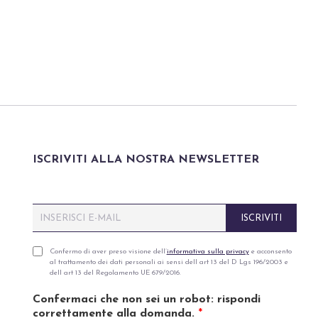
ISCRIVITI ALLA NOSTRA NEWSLETTER
E
ISCRIVITI
m
a
i
P
Confermo di aver preso visione dell’
informativa sulla privacy
e acconsento
al trattamento dei dati personali ai sensi dell art 13 del D Lgs 196/2003 e
l
r
dell art 13 del Regolamento UE 679/2016.
*
i
v
Confermaci che non sei un robot: rispondi
a
correttamente alla domanda.
*