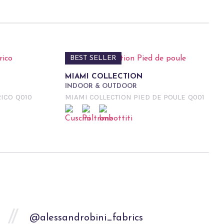
BEST SELLER
MIAMI COLLECTION
INDOOR & OUTDOOR
RICO
Q010
MIAMI COLLECTION PIED DE POULE
Q001
@alessandrobini_fabrics