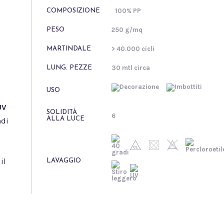
100% PP
COMPOSIZIONE
250 g/mq
PESO
> 40.000 cicli
MARTINDALE
30 mtl circa
LUNG. PEZZE
USO
UV
SOLIDITÀ
6
ALLA LUCE
ndi
o
il
LAVAGGIO