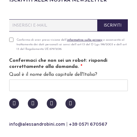
ISCRIVITI ALLA NOSTRA NEWSLETTER
E
ISCRIVITI
m
a
i
P
Confermo di aver preso visione dell’
informativa sulla privacy
e acconsento al
trattamento dei dati personali ai sensi dell art 13 del D Lgs 196/2003 e dell art
l
r
13 del Regolamento UE 679/2016.
*
i
v
Confermaci che non sei un robot: rispondi
a
correttamente alla domanda.
*
c
Qual è il nome della capitale dell'Italia?
y
p
o
l
i
c
y
*
info@alessandrobini.com
|
+39 0571 670567