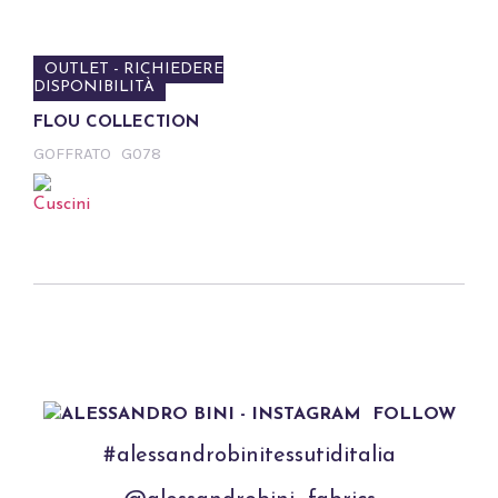
OUTLET - RICHIEDERE
DISPONIBILITÀ
FLOU COLLECTION
GOFFRATO
G078
FOLLOW
#alessandrobinitessutiditalia