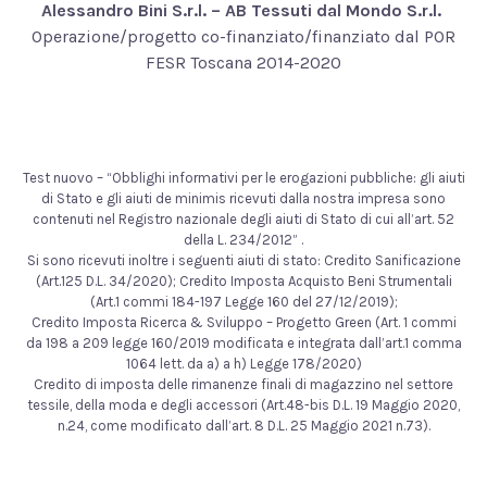
Alessandro Bini S.r.l. – AB Tessuti dal Mondo S.r.l.
Operazione/progetto co-finanziato/finanziato dal POR
FESR Toscana 2014-2020
Test nuovo – “Obblighi informativi per le erogazioni pubbliche: gli aiuti
di Stato e gli aiuti de minimis ricevuti dalla nostra impresa sono
contenuti nel Registro nazionale degli aiuti di Stato di cui all’art. 52
della L. 234/2012” .
Si sono ricevuti inoltre i seguenti aiuti di stato: Credito Sanificazione
(Art.125 D.L. 34/2020); Credito Imposta Acquisto Beni Strumentali
(Art.1 commi 184-197 Legge 160 del 27/12/2019);
Credito Imposta Ricerca & Sviluppo – Progetto Green (Art. 1 commi
da 198 a 209 legge 160/2019 modificata e integrata dall’art.1 comma
1064 lett. da a) a h) Legge 178/2020)
Credito di imposta delle rimanenze finali di magazzino nel settore
tessile, della moda e degli accessori (Art.48-bis D.L. 19 Maggio 2020,
n.24, come modificato dall’art. 8 D.L. 25 Maggio 2021 n.73).