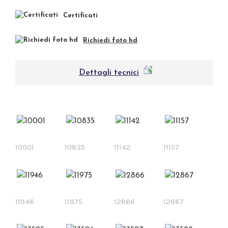
Certificati
Richiedi foto hd
Dettagli tecnici
10001
10835
11142
11157
11946
11975
12866
12867