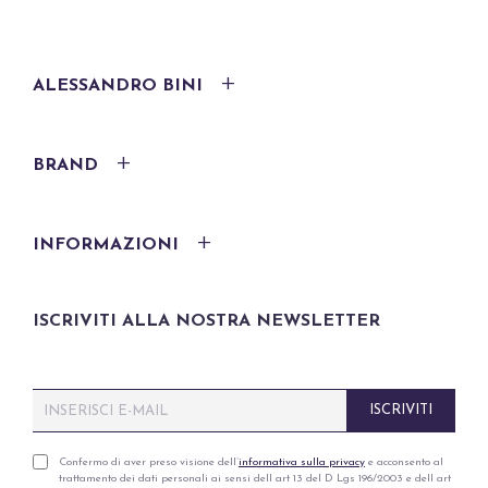
ALESSANDRO BINI
BRAND
INFORMAZIONI
ISCRIVITI ALLA NOSTRA NEWSLETTER
E
ISCRIVITI
m
a
i
P
Confermo di aver preso visione dell’
informativa sulla privacy
e acconsento al
trattamento dei dati personali ai sensi dell art 13 del D Lgs 196/2003 e dell art
l
r