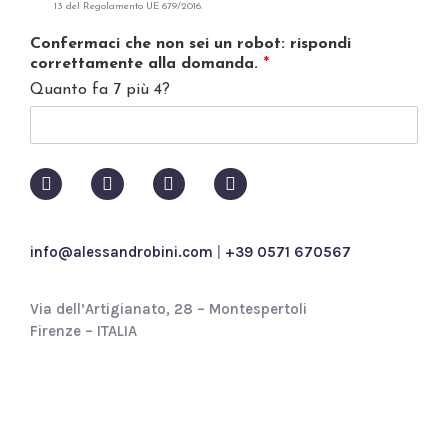
13 del Regolamento UE 679/2016.
*
i
v
Confermaci che non sei un robot: rispondi
a
correttamente alla domanda.
*
c
Quanto fa 7 più 4?
y
p
o
l
i
c
y
*
info@alessandrobini.com
|
+39 0571 670567
Via dell’Artigianato, 28 – Montespertoli
Firenze – ITALIA