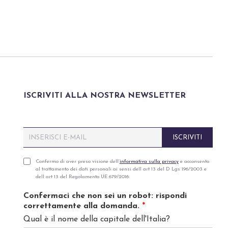
ISCRIVITI ALLA NOSTRA NEWSLETTER
E
ISCRIVITI
m
a
i
P
Confermo di aver preso visione dell’
informativa sulla privacy
e acconsento
al trattamento dei dati personali ai sensi dell art 13 del D Lgs 196/2003 e
l
r
dell art 13 del Regolamento UE 679/2016.
*
i
v
Confermaci che non sei un robot: rispondi
a
correttamente alla domanda.
*
c
Qual è il nome della capitale dell'Italia?
y