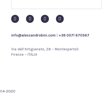
p
o
l
i
c
y
*
info@alessandrobini.com
|
+39 0571 670567
Via dell’Artigianato, 28 – Montespertoli
Firenze – ITALIA
2014-2020