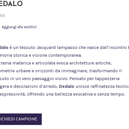
EDALO
46
Aggiungi alla wishlist
dalo
è un tessuto Jacquard lampasso che nasce dall’incontro 
oria storica e visione contemporanea.
trama materica e articolata evoca architetture antiche,
metrie urbane e orizzonti da immaginare, trasformando il
suto in un vero paesaggio visivo. Pensato per tappezzeria
gera e decorazioni d’arredo,
Dedalo
unisce raffinatezza tecnic
espressività, offrendo una bellezza evocativa e senza tempo.
RICHIEDI CAMPIONE