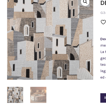
D
G3
De
mem
La 
geo
tes
leg
ed 