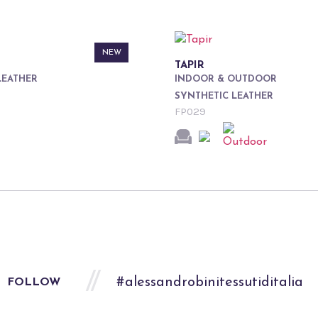
NEW
TAPIR
LEATHER
INDOOR & OUTDOOR
SYNTHETIC LEATHER
FP029
#alessandrobinitessutiditalia
FOLLOW