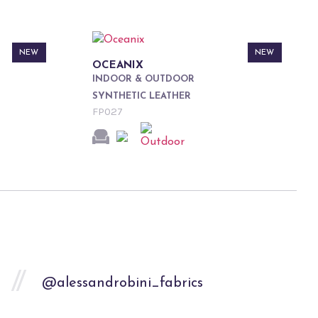
NEW
NEW
OCEANIX
INDOOR & OUTDOOR
SYNTHETIC LEATHER
FP027
@alessandrobini_fabrics