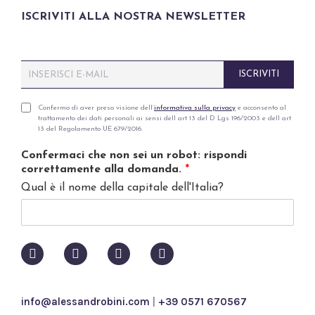
ISCRIVITI ALLA NOSTRA NEWSLETTER
E
ISCRIVITI
m
a
i
P
Confermo di aver preso visione dell’
informativa sulla privacy
e acconsento al
trattamento dei dati personali ai sensi dell art 13 del D Lgs 196/2003 e dell art
l
r
13 del Regolamento UE 679/2016.
*
i
v
Confermaci che non sei un robot: rispondi
a
correttamente alla domanda.
*
c
Qual è il nome della capitale dell'Italia?
y
p
o
l
i
c
y
*
info@alessandrobini.com
|
+39 0571 670567