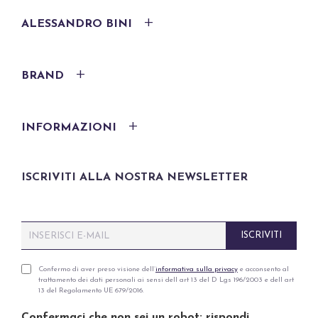
ALESSANDRO BINI
BRAND
INFORMAZIONI
ISCRIVITI ALLA NOSTRA NEWSLETTER
E
ISCRIVITI
m
a
i
P
Confermo di aver preso visione dell’
informativa sulla privacy
e acconsento al
trattamento dei dati personali ai sensi dell art 13 del D Lgs 196/2003 e dell art
l
r
13 del Regolamento UE 679/2016.
*
i
v
Confermaci che non sei un robot: rispondi