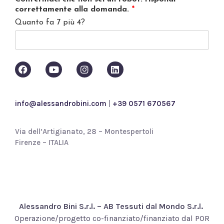
a
correttamente alla domanda.
*
c
Quanto fa 7 più 4?
y
p
o
l
i
c
y
*
info@alessandrobini.com
|
+39 0571 670567
Via dell’Artigianato, 28 – Montespertoli
Firenze – ITALIA
Alessandro Bini S.r.l. – AB Tessuti dal Mondo S.r.l.
Operazione/progetto co-finanziato/finanziato dal POR