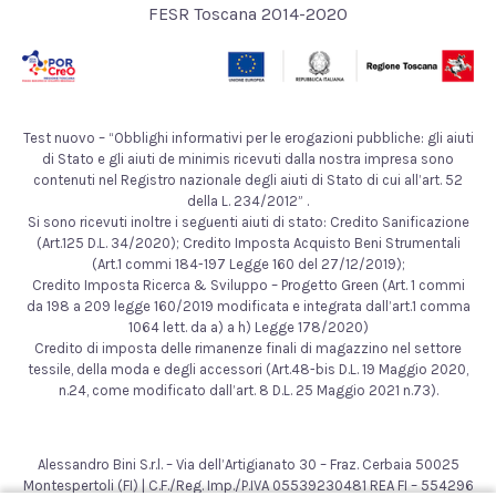
FESR Toscana 2014-2020
Test nuovo – “Obblighi informativi per le erogazioni pubbliche: gli aiuti
di Stato e gli aiuti de minimis ricevuti dalla nostra impresa sono
contenuti nel Registro nazionale degli aiuti di Stato di cui all’art. 52
della L. 234/2012” .
Si sono ricevuti inoltre i seguenti aiuti di stato: Credito Sanificazione
(Art.125 D.L. 34/2020); Credito Imposta Acquisto Beni Strumentali
(Art.1 commi 184-197 Legge 160 del 27/12/2019);
Credito Imposta Ricerca & Sviluppo – Progetto Green (Art. 1 commi
da 198 a 209 legge 160/2019 modificata e integrata dall’art.1 comma
1064 lett. da a) a h) Legge 178/2020)
Credito di imposta delle rimanenze finali di magazzino nel settore
tessile, della moda e degli accessori (Art.48-bis D.L. 19 Maggio 2020,
n.24, come modificato dall’art. 8 D.L. 25 Maggio 2021 n.73).
Alessandro Bini S.r.l. – Via dell’Artigianato 30 – Fraz. Cerbaia 50025
Montespertoli (FI) | C.F./Reg. Imp./P.IVA 05539230481 REA FI – 554296