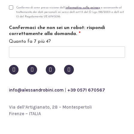
a
i
P
Confermo di aver preso visione dell’
informativa sulla privacy
e acconsento al
trattamento dei dati personali ai sensi dell art 13 del D Lgs 196/2003 e dell art
l
r
13 del Regolamento UE 679/2016.
*
i
v
Confermaci che non sei un robot: rispondi
a
correttamente alla domanda.
*
c
Quanto fa 7 più 4?
y
p
o
l
i
c
y
*
info@alessandrobini.com
|
+39 0571 670567
Via dell’Artigianato, 28 – Montespertoli
Firenze – ITALIA