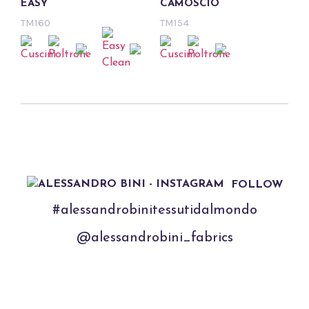
EASY
CAMOSCIO
TM160
TM154
FOLLOW
#alessandrobinitessutidalmondo
@alessandrobini_fabrics