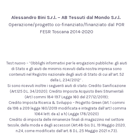
Alessandro Bini S.r.l. – AB Tessuti dal Mondo S.r.l.
Operazione/progetto co-finanziato/finanziato dal POR
FESR Toscana 2014-2020
Test nuovo – “Obblighi informativi per le erogazioni pubbliche: gli aiuti
di Stato e gli aiuti de minimis ricevuti dalla nostra impresa sono
contenuti nel Registro nazionale degli aiuti di Stato di cui all’art. 52
della L. 234/2012” .
Si sono ricevuti inoltre i seguenti aiuti di stato: Credito Sanificazione
(Art.125 D.L. 34/2020); Credito Imposta Acquisto Beni Strumentali
(Art.1 commi 184-197 Legge 160 del 27/12/2019);
Credito Imposta Ricerca & Sviluppo – Progetto Green (Art. 1 commi
da 198 a 209 legge 160/2019 modificata e integrata dall’art.1 comma
1064 lett. da a) a h) Legge 178/2020)
Credito di imposta delle rimanenze finali di magazzino nel settore
tessile, della moda e degli accessori (Art.48-bis D.L. 19 Maggio 2020,
n.24, come modificato dall’art. 8 D.L. 25 Maggio 2021 n.73).