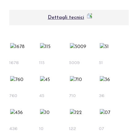
Dettagli tecnici
1678
115
5009
51
760
45
710
36
436
10
122
07