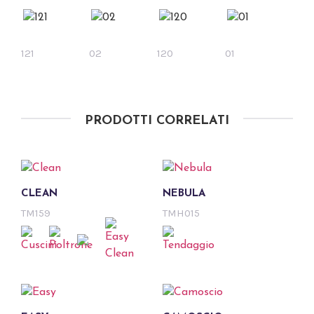
121
02
120
01
PRODOTTI CORRELATI
CLEAN
NEBULA
TM159
TMH015