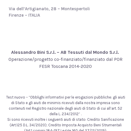
Via dell’Artigianato, 28 – Montespertoli
Firenze – ITALIA
Alessandro Bini S.r.l. – AB Tessuti dal Mondo S.r.l.
Operazione/progetto co-finanziato/finanziato dal POR
FESR Toscana 2014-2020
Test nuovo – “Obblighi informativi per le erogazioni pubbliche: gli aiuti
di Stato e gli aiuti de minimis ricevuti dalla nostra impresa sono
contenuti nel Registro nazionale degli aiuti di Stato di cui all’art. 52
della L. 234/2012” .
Si sono ricevuti inoltre i seguenti aiuti di stato: Credito Sanificazione
(Art.125 D.L. 34/2020); Credito Imposta Acquisto Beni Strumentali
(Art.1 commi 184-197 Legge 160 del 27/12/2019);