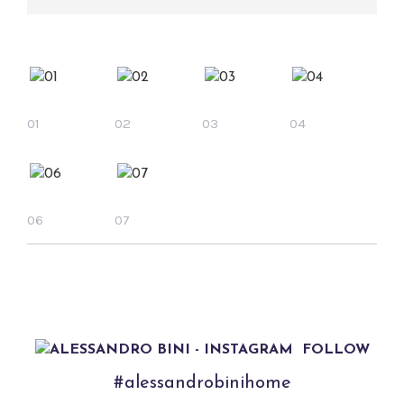
01
02
03
04
06
07
FOLLOW
#alessandrobinihome