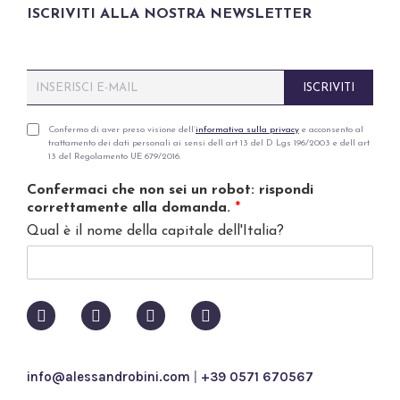
ISCRIVITI ALLA NOSTRA NEWSLETTER
E
ISCRIVITI
m
a
i
P
Confermo di aver preso visione dell’
informativa sulla privacy
e acconsento al
trattamento dei dati personali ai sensi dell art 13 del D Lgs 196/2003 e dell art
l
r
13 del Regolamento UE 679/2016.
*
i
v
Confermaci che non sei un robot: rispondi
a
correttamente alla domanda.
*
c
Qual è il nome della capitale dell'Italia?
y
p
o
l
i
c
y
*
info@alessandrobini.com
|
+39 0571 670567