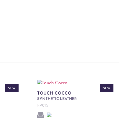
NEW
NEW
TOUCH COCCO
SYNTHETIC LEATHER
FP015