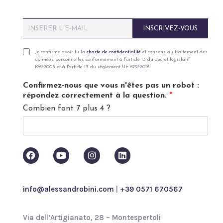
E
INSCRIVEZ-VOUS
m
a
i
P
Je confirme avoir lu la
charte de confidentialité
et consens au traitement des
données personnelles conformément à l'article 13 du décret législatif
l
r
196/2003 et à l'article 13 du règlement UE 679/2016.
*
i
v
Confirmez-nous que vous n'êtes pas un robot :
a
répondez correctement à la question.
*
c
Combien font 7 plus 4 ?
y
p
o
l
i
c
y
*
info@alessandrobini.com
|
+39 0571 670567
Via dell’Artigianato, 28 – Montespertoli