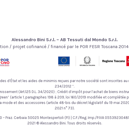
Alessandro Bini S.r.l. – AB Tessuti dal Mondo S.r.l.
tion / projet cofinancé / financé par le POR FESR Toscana 201
des d’État et les aides de minimis reçues par notre société sont inscrites au r
234/2012 “.
nissement (Art.125 D.L. 34/2020) ; Crédit d’impôt pour l’achat de biens instru
en” (article 1, paragraphes 198 à 209, loi 160/2019 modifiée et complétée par 
la mode et des accessoires (article 48-bis du décret législatif du 19 mai 2020, 
2021 n° 73).
to 30 – Fraz. Cerbaia 50025 Montespertoli (FI) | C.F./Reg. Imp./P.IVA 05539230
2021 © Alessandro Bini. Tous droits réservés.