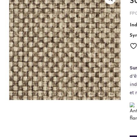
S
FP
In
Syn
Sur
d’ê
ind
et 