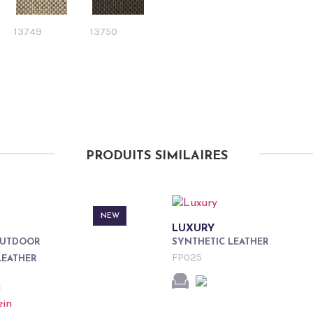
13749
13750
PRODUITS SIMILAIRES
NEW
LUXURY
OUTDOOR
SYNTHETIC LEATHER
FP025
LEATHER