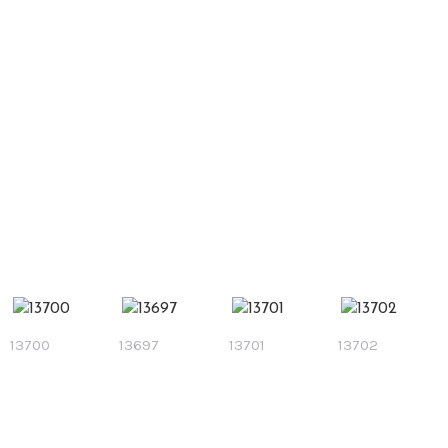
13700
13697
13701
13702