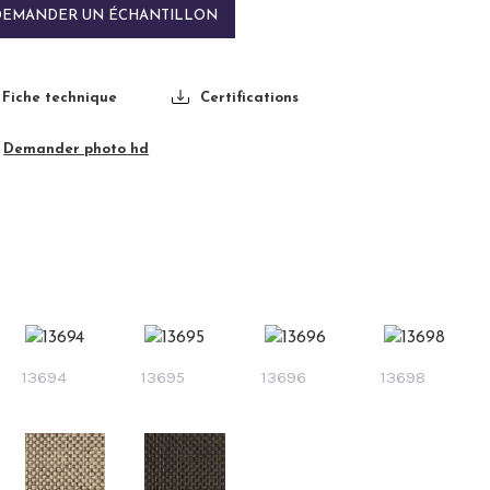
DEMANDER UN ÉCHANTILLON
Fiche technique
Certifications
Demander photo hd
13694
13695
13696
13698