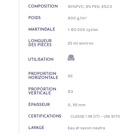
90%PVC; 6% PES; 4%CO
COMPOSITION
800 g/m²
POIDS
> 80.000 cycles
MARTINDALE
LONGUEUR
25 ml environ
DES PIÈCES
UTILISATION
PROPORTION
95
HORIZONTALE
s
PROPORTION
83
VERTICALE
0, 95 mm
ÉPAISSEUR
CLASSE 1 IM (IT) – UNI 9175
CERTIFICATIONS
Eau et savon neutre
LAVAGE