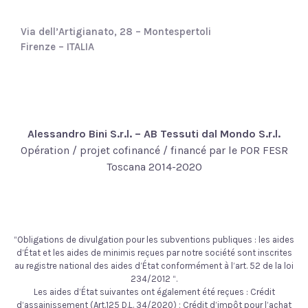
Via dell’Artigianato, 28 – Montespertoli
Firenze – ITALIA
Alessandro Bini S.r.l. – AB Tessuti dal Mondo S.r.l.
Opération / projet cofinancé / financé par le POR FESR
Toscana 2014-2020
“Obligations de divulgation pour les subventions publiques : les aides
d’État et les aides de minimis reçues par notre société sont inscrites
au registre national des aides d’État conformément à l’art. 52 de la loi
234/2012 “.
Les aides d’État suivantes ont également été reçues : Crédit
d’assainissement (Art.125 D.L. 34/2020) ; Crédit d’impôt pour l’achat