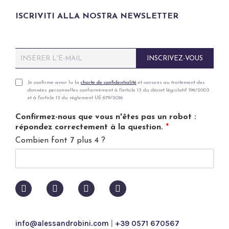
ISCRIVITI ALLA NOSTRA NEWSLETTER
E
INSCRIVEZ-VOUS
m
a
i
P
Je confirme avoir lu la
charte de confidentialité
et consens au traitement des
données personnelles conformément à l'article 13 du décret législatif 196/2003
l
r
et à l'article 13 du règlement UE 679/2016.
*
i
v
Confirmez-nous que vous n'êtes pas un robot :
a
répondez correctement à la question.
*
c
Combien font 7 plus 4 ?
y
p
o
l
i
c
y
*
info@alessandrobini.com
|
+39 0571 670567