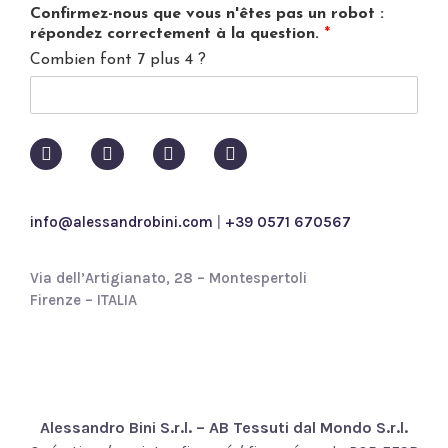
v
Confirmez-nous que vous n'êtes pas un robot :
a
répondez correctement à la question.
*
c
Combien font 7 plus 4 ?
y
p
o
l
i
c
y
*
info@alessandrobini.com
|
+39 0571 670567
Via dell’Artigianato, 28 – Montespertoli
Firenze – ITALIA
Alessandro Bini S.r.l. – AB Tessuti dal Mondo S.r.l.