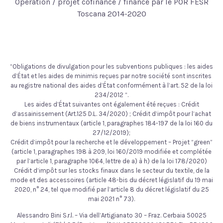
Opération / projet cofinancé / financé par le POR FESR
Toscana 2014-2020
“Obligations de divulgation pour les subventions publiques : les aides
d’État et les aides de minimis reçues par notre société sont inscrites
au registre national des aides d’État conformément à l’art. 52 de la loi
234/2012 “.
Les aides d’État suivantes ont également été reçues : Crédit
d’assainissement (Art.125 D.L. 34/2020) ; Crédit d’impôt pour l’achat
de biens instrumentaux (article 1, paragraphes 184-197 de la loi 160 du
27/12/2019);
Crédit d’impôt pour la recherche et le développement – Projet “green”
(article 1, paragraphes 198 à 209, loi 160/2019 modifiée et complétée
par l’article 1, paragraphe 1064, lettre de a) à h) de la loi 178/2020)
Crédit d’impôt sur les stocks finaux dans le secteur du textile, de la
mode et des accessoires (article 48-bis du décret législatif du 19 mai
2020, n° 24, tel que modifié par l’article 8 du décret législatif du 25
mai 2021 n° 73).
Alessandro Bini S.r.l. – Via dell’Artigianato 30 – Fraz. Cerbaia 50025