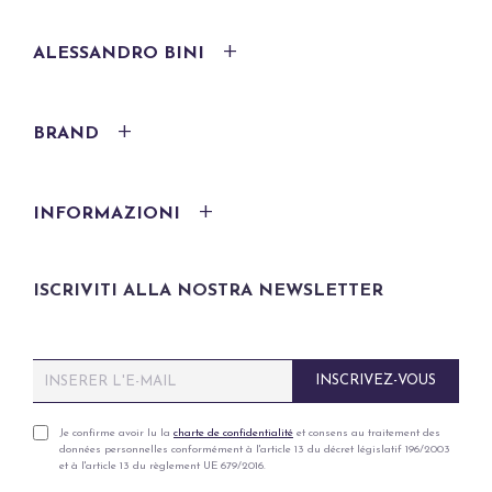
ALESSANDRO BINI
BRAND
INFORMAZIONI
ISCRIVITI ALLA NOSTRA NEWSLETTER
E
INSCRIVEZ-VOUS
m
a
i
P
Je confirme avoir lu la
charte de confidentialité
et consens au traitement des
données personnelles conformément à l'article 13 du décret législatif 196/2003
l
r
et à l'article 13 du règlement UE 679/2016.
*
i