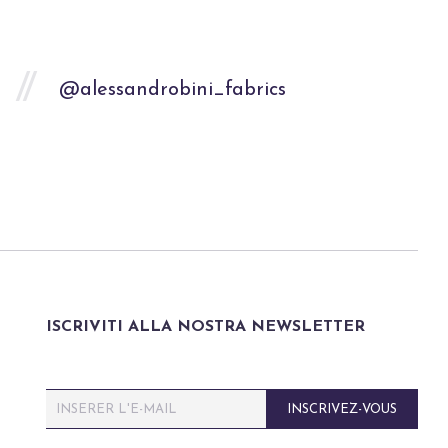
@alessandrobini_fabrics
ISCRIVITI ALLA NOSTRA NEWSLETTER
E
INSCRIVEZ-VOUS
m
a