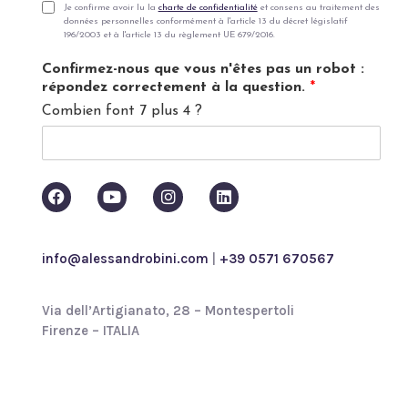
i
P
Je confirme avoir lu la
charte de confidentialité
et consens au traitement des
données personnelles conformément à l'article 13 du décret législatif
l
r
196/2003 et à l'article 13 du règlement UE 679/2016.
*
i
v
Confirmez-nous que vous n'êtes pas un robot :
a
répondez correctement à la question.
*
c
Combien font 7 plus 4 ?
y
p
o
l
i
c
y
*
info@alessandrobini.com
|
+39 0571 670567
Via dell’Artigianato, 28 – Montespertoli
Firenze – ITALIA