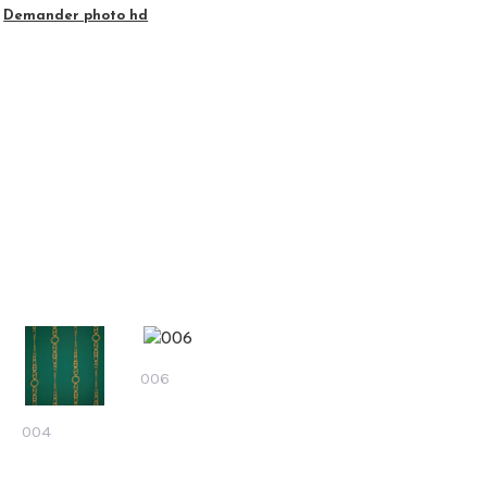
Demander photo hd
006
004