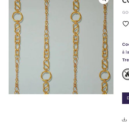
C
G0
Co
à l
Tre