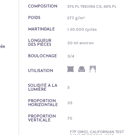
51% PL TREVIRA CS; 49% PL
COMPOSITION
277 g/m²
POIDS
> 20.000 cycles
MARTINDALE
LONGUEUR
30 ml environ
DES PIÈCES
sée
3/4
BOULOCHAGE
UTILISATION
SOLIDITÉ À LA
5
LUMIÈRE
PROPORTION
35
HORIZONTALE
PROPORTION
70
VERTICALE
FTP (IMO), CALIFORNIAN TEST