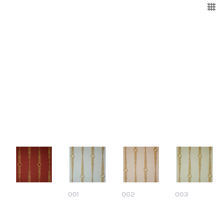
001
002
003