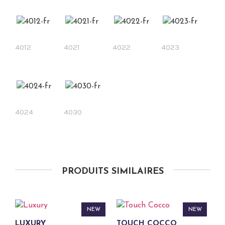
4012
4021
4022
4023
4024
4030
PRODUITS SIMILAIRES
NEW
NEW
LUXURY
TOUCH COCCO