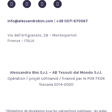
i
c
y
*
info@alessandrobini.com
|
+39 0571 670567
Via dell’Artigianato, 28 – Montespertoli
Firenze – ITALIA
Alessandro Bini S.r.l. – AB Tessuti dal Mondo S.r.l.
Opération / projet cofinancé / financé par le POR FESR
Toscana 2014-2020
“Obligations de divulgation pour les subventions publiques : les aides