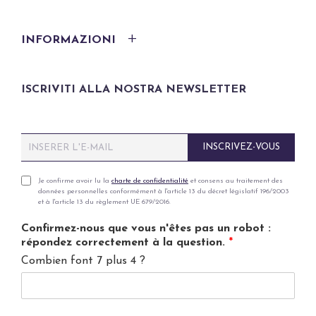
INFORMAZIONI
ISCRIVITI ALLA NOSTRA NEWSLETTER
E
INSCRIVEZ-VOUS
m
a
i
P
Je confirme avoir lu la
charte de confidentialité
et consens au traitement des
données personnelles conformément à l'article 13 du décret législatif 196/2003
l
r
et à l'article 13 du règlement UE 679/2016.
*
i
v
Confirmez-nous que vous n'êtes pas un robot :
a
répondez correctement à la question.
*
c
Combien font 7 plus 4 ?
y
p
o
l