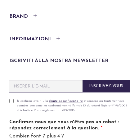
BRAND
INFORMAZIONI
ISCRIVITI ALLA NOSTRA NEWSLETTER
E
INSCRIVEZ-VOUS
m
a
i
P
Je confirme avoir lu la
charte de confidentialité
et consens au traitement des
données personnelles conformément à l'article 13 du décret législatif 196/2003
l
r
et à l'article 13 du règlement UE 679/2016.
*
i
v
Confirmez-nous que vous n'êtes pas un robot :
a
répondez correctement à la question.
*
c
Combien font 7 plus 4 ?
y