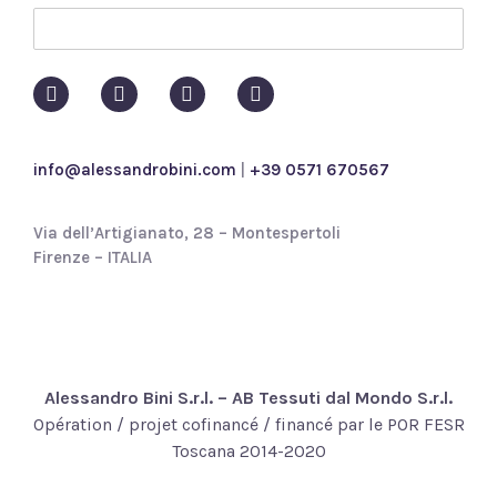
p
o
l
i
c
y
*
info@alessandrobini.com
|
+39 0571 670567
Via dell’Artigianato, 28 – Montespertoli
Firenze – ITALIA
Alessandro Bini S.r.l. – AB Tessuti dal Mondo S.r.l.
Opération / projet cofinancé / financé par le POR FESR
Toscana 2014-2020