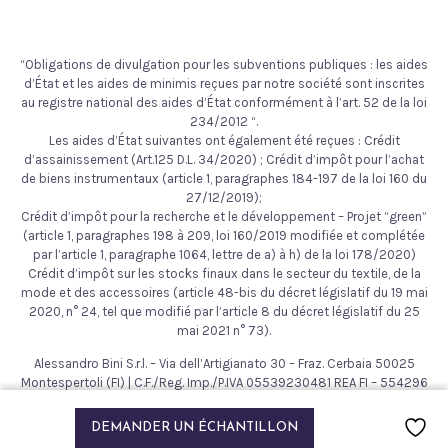
“Obligations de divulgation pour les subventions publiques : les aides
d’État et les aides de minimis reçues par notre société sont inscrites
au registre national des aides d’État conformément à l’art. 52 de la loi
234/2012 “.
Les aides d’État suivantes ont également été reçues : Crédit
d’assainissement (Art.125 D.L. 34/2020) ; Crédit d’impôt pour l’achat
de biens instrumentaux (article 1, paragraphes 184-197 de la loi 160 du
27/12/2019);
Crédit d’impôt pour la recherche et le développement – Projet “green”
(article 1, paragraphes 198 à 209, loi 160/2019 modifiée et complétée
par l’article 1, paragraphe 1064, lettre de a) à h) de la loi 178/2020)
Crédit d’impôt sur les stocks finaux dans le secteur du textile, de la
mode et des accessoires (article 48-bis du décret législatif du 19 mai
2020, n° 24, tel que modifié par l’article 8 du décret législatif du 25
mai 2021 n° 73).
Alessandro Bini S.r.l. – Via dell’Artigianato 30 – Fraz. Cerbaia 50025
Montespertoli (FI) | C.F./Reg. Imp./P.IVA 05539230481 REA FI – 554296
– Cap. Soc. € 200.000,00
2021 © Alessandro Bini. Tous droits réservés.
DEMANDER UN ÉCHANTILLON