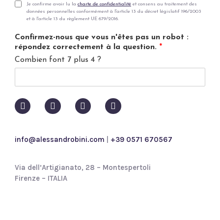
i
P
Je confirme avoir lu la
charte de confidentialité
et consens au traitement des
données personnelles conformément à l'article 13 du décret législatif 196/2003
l
r
et à l'article 13 du règlement UE 679/2016.
*
i
v
Confirmez-nous que vous n'êtes pas un robot :
a
répondez correctement à la question.
*
c
Combien font 7 plus 4 ?
y
p
o
l
i
c
y
*
info@alessandrobini.com
|
+39 0571 670567
Via dell’Artigianato, 28 – Montespertoli
Firenze – ITALIA