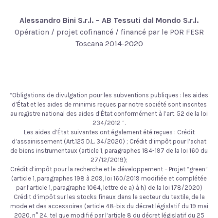
Alessandro Bini S.r.l. – AB Tessuti dal Mondo S.r.l.
Opération / projet cofinancé / financé par le POR FESR
Toscana 2014-2020
“Obligations de divulgation pour les subventions publiques : les aides
d’État et les aides de minimis reçues par notre société sont inscrites
au registre national des aides d’État conformément à l’art. 52 de la loi
234/2012 “.
Les aides d’État suivantes ont également été reçues : Crédit
d’assainissement (Art.125 D.L. 34/2020) ; Crédit d’impôt pour l’achat
de biens instrumentaux (article 1, paragraphes 184-197 de la loi 160 du
27/12/2019);
Crédit d’impôt pour la recherche et le développement – Projet “green”
(article 1, paragraphes 198 à 209, loi 160/2019 modifiée et complétée
par l’article 1, paragraphe 1064, lettre de a) à h) de la loi 178/2020)
Crédit d’impôt sur les stocks finaux dans le secteur du textile, de la
mode et des accessoires (article 48-bis du décret législatif du 19 mai
2020, n° 24, tel que modifié par l’article 8 du décret législatif du 25