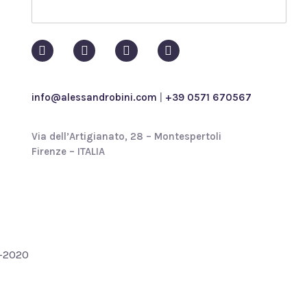
p
o
l
i
c
y
*
info@alessandrobini.com
|
+39 0571 670567
Via dell’Artigianato, 28 – Montespertoli
Firenze – ITALIA
4-2020