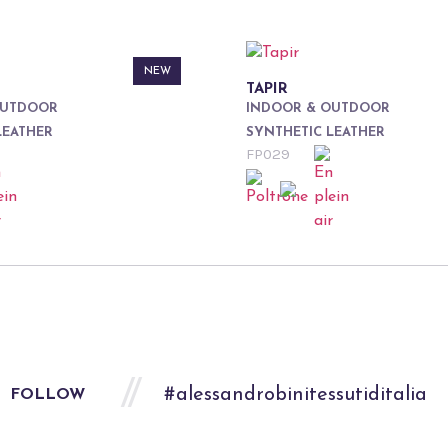
NEW
TAPIR
OUTDOOR
INDOOR & OUTDOOR
LEATHER
SYNTHETIC LEATHER
FP029
#alessandrobinitessutiditalia
FOLLOW