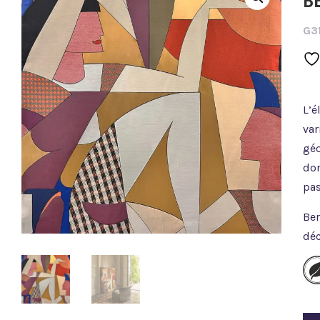
B
G31
L’é
var
géo
don
pas
Ber
déc