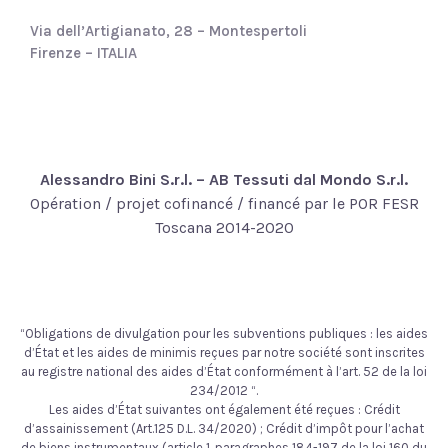
Via dell’Artigianato, 28 – Montespertoli
Firenze – ITALIA
Alessandro Bini S.r.l. – AB Tessuti dal Mondo S.r.l.
Opération / projet cofinancé / financé par le POR FESR
Toscana 2014-2020
“Obligations de divulgation pour les subventions publiques : les aides
d’État et les aides de minimis reçues par notre société sont inscrites
au registre national des aides d’État conformément à l’art. 52 de la loi
234/2012 “.
Les aides d’État suivantes ont également été reçues : Crédit
d’assainissement (Art.125 D.L. 34/2020) ; Crédit d’impôt pour l’achat
de biens instrumentaux (article 1, paragraphes 184-197 de la loi 160 du