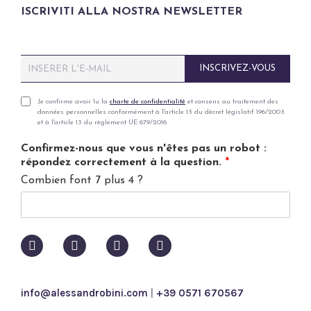
ISCRIVITI ALLA NOSTRA NEWSLETTER
E
INSCRIVEZ-VOUS
m
a
i
P
Je confirme avoir lu la
charte de confidentialité
et consens au traitement des
données personnelles conformément à l'article 13 du décret législatif 196/2003
l
r
et à l'article 13 du règlement UE 679/2016.
*
i
v
Confirmez-nous que vous n'êtes pas un robot :
a
répondez correctement à la question.
*
c
Combien font 7 plus 4 ?
y
p
o
l
i
c
y
*
info@alessandrobini.com
|
+39 0571 670567