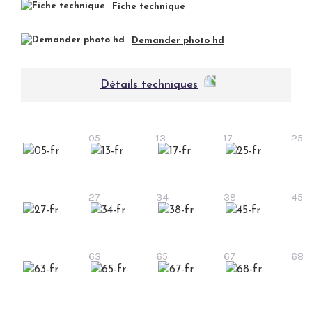
Fiche technique
Demander photo hd
Détails techniques
05
13
17
25
27
34
38
45
63
65
67
68