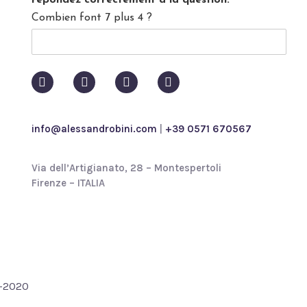
répondez correctement à la question.
*
c
Combien font 7 plus 4 ?
y
p
o
l
i
c
y
*
info@alessandrobini.com
|
+39 0571 670567
Via dell’Artigianato, 28 – Montespertoli
Firenze – ITALIA
4-2020