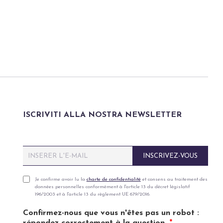
ISCRIVITI ALLA NOSTRA NEWSLETTER
E
INSCRIVEZ-VOUS
m
a
i
P
Je confirme avoir lu la
charte de confidentialité
et consens au traitement des
données personnelles conformément à l'article 13 du décret législatif
l
r
196/2003 et à l'article 13 du règlement UE 679/2016.
*
i
v
Confirmez-nous que vous n'êtes pas un robot :
a