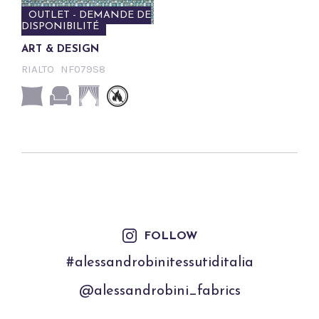
OUTLET - DEMANDE DE
DISPONIBILITÉ
ART & DESIGN
RIALTO
NF079S8
FOLLOW
#alessandrobinitessutiditalia
@alessandrobini_fabrics