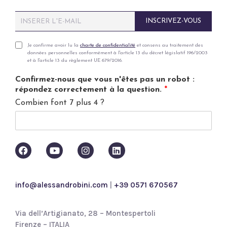
E
INSCRIVEZ-VOUS
m
a
i
P
Je confirme avoir lu la
charte de confidentialité
et consens au traitement des
données personnelles conformément à l'article 13 du décret législatif 196/2003
l
r
et à l'article 13 du règlement UE 679/2016.
*
i
v
Confirmez-nous que vous n'êtes pas un robot :
a
répondez correctement à la question.
*
c
Combien font 7 plus 4 ?
y
p
o
l
i
c
y
*
info@alessandrobini.com
|
+39 0571 670567
Via dell’Artigianato, 28 – Montespertoli
Firenze – ITALIA