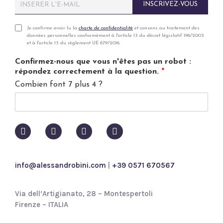
INSCRIVEZ-VOUS
m
a
i
P
Je confirme avoir lu la
charte de confidentialité
et consens au traitement des
données personnelles conformément à l'article 13 du décret législatif 196/2003
l
r
et à l'article 13 du règlement UE 679/2016.
*
i
v
Confirmez-nous que vous n'êtes pas un robot :
a
répondez correctement à la question.
*
c
Combien font 7 plus 4 ?
y
p
o
l
i
c
y
*
info@alessandrobini.com
|
+39 0571 670567
Via dell’Artigianato, 28 – Montespertoli
Firenze – ITALIA