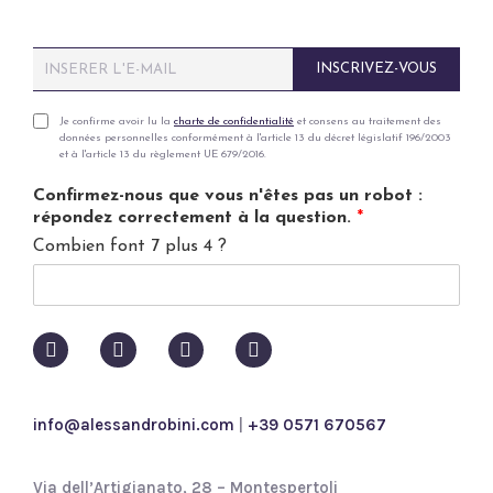
E
INSCRIVEZ-VOUS
m
a
i
P
Je confirme avoir lu la
charte de confidentialité
et consens au traitement des
données personnelles conformément à l'article 13 du décret législatif 196/2003
l
r
et à l'article 13 du règlement UE 679/2016.
*
i
v
Confirmez-nous que vous n'êtes pas un robot :
a
répondez correctement à la question.
*
c
Combien font 7 plus 4 ?
y
p
o
l
i
c
y
*
info@alessandrobini.com
|
+39 0571 670567
Via dell’Artigianato, 28 – Montespertoli