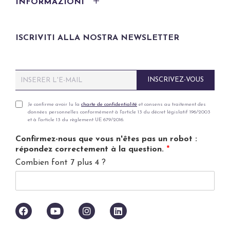
INFORMAZIONI
ISCRIVITI ALLA NOSTRA NEWSLETTER
E
INSCRIVEZ-VOUS
m
a
i
P
Je confirme avoir lu la
charte de confidentialité
et consens au traitement des
données personnelles conformément à l'article 13 du décret législatif 196/2003
l
r
et à l'article 13 du règlement UE 679/2016.
*
i
v
Confirmez-nous que vous n'êtes pas un robot :
a
répondez correctement à la question.
*
c
Combien font 7 plus 4 ?
y
p
o
l
i
c
y