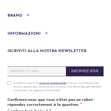
BRAND
INFORMAZIONI
ISCRIVITI ALLA NOSTRA NEWSLETTER
E
INSCRIVEZ-VOUS
m
a
i
P
Je confirme avoir lu la
charte de confidentialité
et consens au traitement des
données personnelles conformément à l'article 13 du décret législatif 196/2003
l
r
et à l'article 13 du règlement UE 679/2016.
*
i
v
Confirmez-nous que vous n'êtes pas un robot :
a
répondez correctement à la question.
*
c