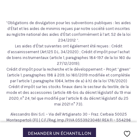
“Obligations de divulgation pour les subventions publiques : les aides
d’État et les aides de minimis reçues par notre société sont inscrites
au registre national des aides d’État conformément à l’art. 52 de la loi
234/2012 “.
Les aides d’État suivantes ont également été reçues : Crédit
d’assainissement (Art.125 D.L. 34/2020) ; Crédit d’impôt pour l’achat
de biens instrumentaux (article 1, paragraphes 184-197 de la loi 160 du
27/12/2019);
Crédit d’impôt pour la recherche et le développement – Projet “green”
(article 1, paragraphes 198 à 209, loi 160/2019 modifiée et complétée
par l’article 1, paragraphe 1064, lettre de a) à h) de la loi 178/2020)
Crédit d’impôt sur les stocks finaux dans le secteur du textile, de la
mode et des accessoires (article 48-bis du décret législatif du 19 mai
2020, n° 24, tel que modifié par l’article 8 du décret législatif du 25
mai 2021 n° 73).
Alessandro Bini S.r.l. – Via dell’Artigianato 30 – Fraz. Cerbaia 50025
Montespertoli (FI) | C.F./Reg. Imp./P.IVA 05539230481 REA FI – 554296
– Cap. Soc. € 200.000,00
2021 © Alessandro Bini. Tous droits réservés.
DEMANDER UN ÉCHANTILLON