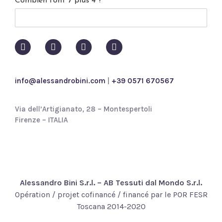
Combien font 7 plus 4 ?
y
p
o
l
i
c
y
*
info@alessandrobini.com
|
+39 0571 670567
Via dell’Artigianato, 28 – Montespertoli
Firenze – ITALIA
Alessandro Bini S.r.l. – AB Tessuti dal Mondo S.r.l.
Opération / projet cofinancé / financé par le POR FESR
Toscana 2014-2020