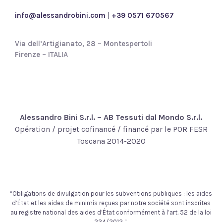
*
info@alessandrobini.com
|
+39 0571 670567
Via dell’Artigianato, 28 – Montespertoli
Firenze – ITALIA
Alessandro Bini S.r.l. – AB Tessuti dal Mondo S.r.l.
Opération / projet cofinancé / financé par le POR FESR
Toscana 2014-2020
“Obligations de divulgation pour les subventions publiques : les aides
d’État et les aides de minimis reçues par notre société sont inscrites
au registre national des aides d’État conformément à l’art. 52 de la loi
234/2012 “.