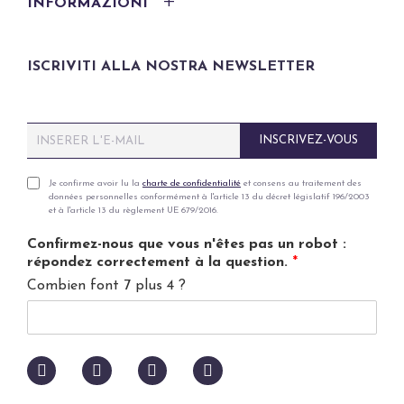
INFORMAZIONI
ISCRIVITI ALLA NOSTRA NEWSLETTER
E
INSCRIVEZ-VOUS
m
a
i
P
Je confirme avoir lu la
charte de confidentialité
et consens au traitement des
données personnelles conformément à l'article 13 du décret législatif 196/2003
l
r
et à l'article 13 du règlement UE 679/2016.
*
i
v
Confirmez-nous que vous n'êtes pas un robot :
a
répondez correctement à la question.
*
c
Combien font 7 plus 4 ?
y
p
o
l
i
c
y