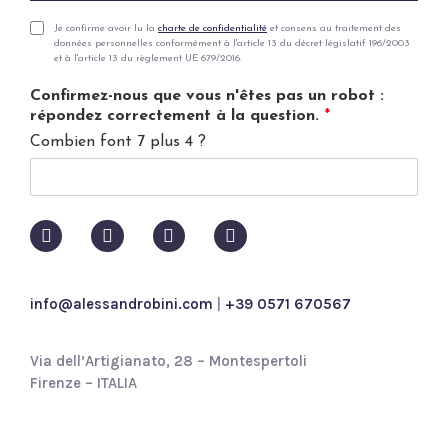
a
i
P
Je confirme avoir lu la
charte de confidentialité
et consens au traitement des
données personnelles conformément à l'article 13 du décret législatif 196/2003
l
r
et à l'article 13 du règlement UE 679/2016.
*
i
v
Confirmez-nous que vous n'êtes pas un robot :
a
répondez correctement à la question.
*
c
Combien font 7 plus 4 ?
y
p
o
l
i
c
y
*
info@alessandrobini.com
|
+39 0571 670567
Via dell’Artigianato, 28 – Montespertoli
Firenze – ITALIA