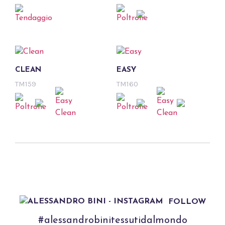
CLEAN
EASY
TM159
TM160
FOLLOW
#alessandrobinitessutidalmondo