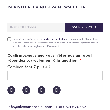
ISCRIVITI ALLA NOSTRA NEWSLETTER
E
INSCRIVEZ-VOUS
m
a
i
P
Je confirme avoir lu la
charte de confidentialité
et consens au traitement des
données personnelles conformément à l'article 13 du décret législatif 196/2003
l
r
et à l'article 13 du règlement UE 679/2016.
*
i
v
Confirmez-nous que vous n'êtes pas un robot :
a
répondez correctement à la question.
*
c
Combien font 7 plus 4 ?
y
p
o
l
i
c
y
*
info@alessandrobini.com
|
+39 0571 670567