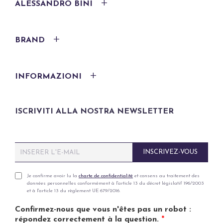
ALESSANDRO BINI
BRAND
INFORMAZIONI
ISCRIVITI ALLA NOSTRA NEWSLETTER
E
INSCRIVEZ-VOUS
m
a
i
P
Je confirme avoir lu la
charte de confidentialité
et consens au traitement des
données personnelles conformément à l'article 13 du décret législatif 196/2003
l
r
et à l'article 13 du règlement UE 679/2016.
*
i
v
Confirmez-nous que vous n'êtes pas un robot :
a
répondez correctement à la question.
*