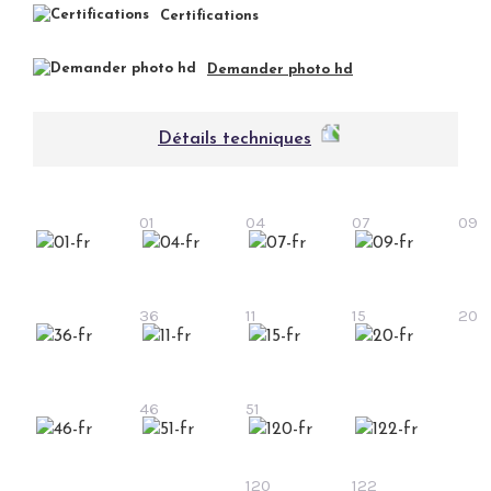
Certifications
Demander photo hd
Détails techniques
01
04
07
09
36
11
15
20
46
51
120
122