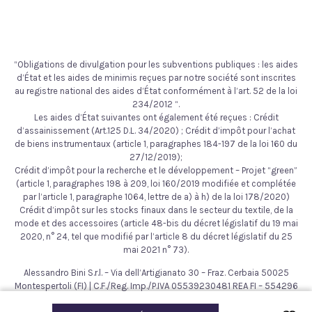
“Obligations de divulgation pour les subventions publiques : les aides
d’État et les aides de minimis reçues par notre société sont inscrites
au registre national des aides d’État conformément à l’art. 52 de la loi
234/2012 “.
Les aides d’État suivantes ont également été reçues : Crédit
d’assainissement (Art.125 D.L. 34/2020) ; Crédit d’impôt pour l’achat
de biens instrumentaux (article 1, paragraphes 184-197 de la loi 160 du
27/12/2019);
Crédit d’impôt pour la recherche et le développement – Projet “green”
(article 1, paragraphes 198 à 209, loi 160/2019 modifiée et complétée
par l’article 1, paragraphe 1064, lettre de a) à h) de la loi 178/2020)
Crédit d’impôt sur les stocks finaux dans le secteur du textile, de la
mode et des accessoires (article 48-bis du décret législatif du 19 mai
2020, n° 24, tel que modifié par l’article 8 du décret législatif du 25
mai 2021 n° 73).
Alessandro Bini S.r.l. – Via dell’Artigianato 30 – Fraz. Cerbaia 50025
Montespertoli (FI) | C.F./Reg. Imp./P.IVA 05539230481 REA FI – 554296
– Cap. Soc. € 200.000,00