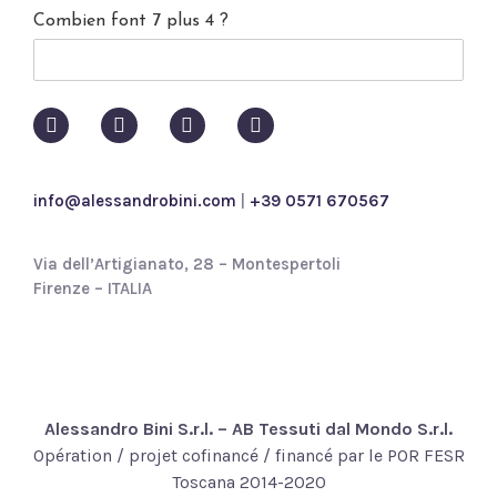
c
Combien font 7 plus 4 ?
y
p
o
l
i
c
y
*
info@alessandrobini.com
|
+39 0571 670567
Via dell’Artigianato, 28 – Montespertoli
Firenze – ITALIA
Alessandro Bini S.r.l. – AB Tessuti dal Mondo S.r.l.
Opération / projet cofinancé / financé par le POR FESR
Toscana 2014-2020