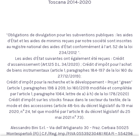
Toscana 2014-2020
“Obligations de divulgation pour les subventions publiques : les aides
d’État et les aides de minimis reçues par notre société sont inscrites
au registre national des aides d’État conformément à l’art. 52 de la loi
234/2012 “.
Les aides d’État suivantes ont également été reçues : Crédit
d’assainissement (Art.125 D.L. 34/2020) ; Crédit d’impôt pour l’achat
de biens instrumentaux (article 1, paragraphes 184-197 de la loi 160 du
27/12/2019);
Crédit d’impôt pour la recherche et le développement – Projet “green”
(article 1, paragraphes 198 à 209, loi 160/2019 modifiée et complétée
par l’article 1, paragraphe 1064, lettre de a) à h) de la loi 178/2020)
Crédit d’impôt sur les stocks finaux dans le secteur du textile, de la
mode et des accessoires (article 48-bis du décret législatif du 19 mai
2020, n° 24, tel que modifié par l’article 8 du décret législatif du 25
mai 2021 n° 73).
Alessandro Bini S.r.l. – Via dell’Artigianato 30 – Fraz. Cerbaia 50025
Montespertoli (FI) | C.F./Reg. Imp./P.IVA 05539230481 REA FI – 554296