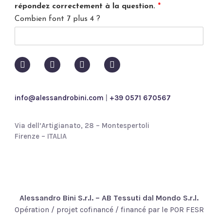
a
répondez correctement à la question.
*
c
Combien font 7 plus 4 ?
y
p
o
l
i
c
y
*
info@alessandrobini.com
|
+39 0571 670567
Via dell’Artigianato, 28 – Montespertoli
Firenze – ITALIA
Alessandro Bini S.r.l. – AB Tessuti dal Mondo S.r.l.
Opération / projet cofinancé / financé par le POR FESR