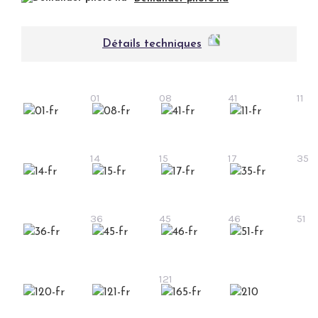
Détails techniques
01
08
41
11
14
15
17
35
36
45
46
51
121