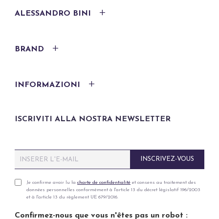
ALESSANDRO BINI
BRAND
INFORMAZIONI
ISCRIVITI ALLA NOSTRA NEWSLETTER
E
INSCRIVEZ-VOUS
m
a
i
P
Je confirme avoir lu la
charte de confidentialité
et consens au traitement des
données personnelles conformément à l'article 13 du décret législatif 196/2003
l
r
et à l'article 13 du règlement UE 679/2016.
*
i
v
Confirmez-nous que vous n'êtes pas un robot :