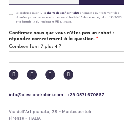
m
a
i
P
Je confirme avoir lu la
charte de confidentialité
et consens au traitement des
données personnelles conformément à l'article 13 du décret législatif 196/2003
l
r
et à l'article 13 du règlement UE 679/2016.
*
i
v
Confirmez-nous que vous n'êtes pas un robot :
a
répondez correctement à la question.
*
c
Combien font 7 plus 4 ?
y
p
o
l
i
c
y
*
info@alessandrobini.com
|
+39 0571 670567
Via dell’Artigianato, 28 – Montespertoli
Firenze – ITALIA