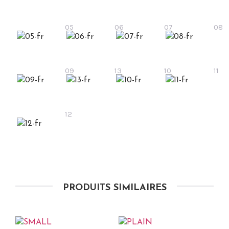
05
06
07
08
09
13
10
11
12
PRODUITS SIMILAIRES