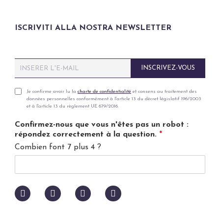
ISCRIVITI ALLA NOSTRA NEWSLETTER
E
INSCRIVEZ-VOUS
m
a
i
P
Je confirme avoir lu la
charte de confidentialité
et consens au traitement des
données personnelles conformément à l'article 13 du décret législatif 196/2003
l
r
et à l'article 13 du règlement UE 679/2016.
*
i
v
Confirmez-nous que vous n'êtes pas un robot :
a
répondez correctement à la question.
*
c
Combien font 7 plus 4 ?
y
p
o
l
i
c
y
*