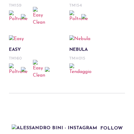
TM159
TM154
EASY
NEBULA
TM160
TMH015
FOLLOW